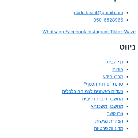
dudu.beatit@gmail.com
050-6828965
Whatsapp
Facebook
Instagram
Tiktok
Waze
ניווט
דף הבית
אודות
מרכז הידע
סדנת "סודות הכסף"
צעדים ראשונים לצמיחה כלכלית
מחשבון ריבית דריבית
מחשבון משכנתא
צרו קשר
הצהרת נגישות
מדיניות פרטיות