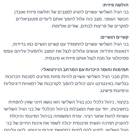
חולשה פיזית:
בני הגיל השלישי עשויים להגיע למצבים של חולשה פיזית ואובדן
הכושר הגופני. מצב כזה עלול להפוך אותם ליעדים פוטנציאליים
למקרים של פריצות לבתים, שודים ואלימות.
קשיים רגשיים:
בני הגיל השלישי עשויים להתמודד עם קשיים רגשיים כמו בדידות,
דכאונות וחרדות. אנשים עלולים לנצל את המצב ולהפעיל עליהם עומס
פסיכולוגי על מנת לנצל אותם פיזית או פיננסית.
תמימות וחוסר היכרות עם המרחב הוירטואלי:
חלק מבני הגיל השלישי עשויים להיות פחות מודעים לסכנות הכרוכות
בגלישה באינטרנט והם יכולים להפוך לקורבנות של רמאויות דיגיטליות
וניסיונות פישינג.
בקיצור, ניהול כלכלי נכון בגיל השלישי הוא נושא חיוני שאין להפחית
בחשיבותו, יחד עם זאת המגבלות בניהול הכלכלי של בני הגיל השלישי
עשויות להוות אתגר רציני. עזרת המשפחה בניהול הפיננסי והיכולת
להעניק תמיכה רגשית ופיננסית יכולה לשפר את איכות החיים של בני
הגיל השלישי, לסייע להם לחיות בתחושת יציבות וביטחון, להגן עליהם