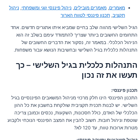
מאמרים
,
מאמרים מובילים
,
ניהול פיננסי זוגי ומשפחתי
,
ניהול
תקציב
,
תכנון פיננסי לטווח הארוך
הגיל השלישי מהווה שלב בחיים שמביא איתו אתגרים חדשים. אחד
התחומים החשובים ביותר שצריך להתמודד עימם בשלב זה הוא
הניהול הכלכלי. במאמר זה, נסקור את הדברים החשובים של
התנהלות כלכלית בגיל השלישי ובחשיבות הנושא עבור משפחות.
התנהלות כלכלית בגיל השלישי – כך
תעשו את זה נכון
תכנון פיננסי:
התכנון הפיננסי הינו חלק מרכזי מניהול המשאבים הפיננסיים בגיל
השלישי. יש לבנות תכנית תקציבית שולקחת בחשבון את כל ההון
הכלכלי של האדם, כולל חסכונות, השקעות, נכסים וכמובן צריכה
שוטפת וניהול חובות. חשוב להבין את המצב הפיננסי הנוכחי ולקבוע
מטרות ארוכות טווח, עד 120 לא?
ניהול חשבונות ומעקב פיננסי: