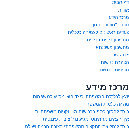
דף הבית
k
g
o
a
אודות
p
o
r
a
k
p
מרכז הידע
m
סדנת "סודות הכסף"
צעדים ראשונים לצמיחה כלכלית
מחשבון ריבית דריבית
מחשבון משכנתא
צרו קשר
הצהרת נגישות
מדיניות פרטיות
מרכז מידע
יועץ לכלכלת המשפחה: כיצד הוא מסייע למשפחות
מה זה כלכלת המשפחה
כיצד לחסוך כסף ברכישות מזון וקניות משפחתיות
איך יוצאים מהמינוס ומגיעים ליציבות פיננסית
כיצד לנהל את התקציב המשפחתי בצורה חכמה ויעילה